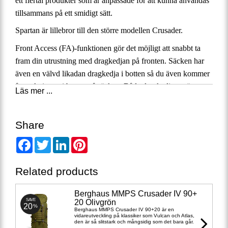
ett flertal produkter som är anpassade för att kunna användas
tillsammans på ett smidigt sätt.
Spartan är lillebror till den större modellen Crusader.
Front Access (FA)-funktionen gör det möjligt att snabbt ta
fram din utrustning med dragkedjan på fronten. Säcken har
även en välvd likadan dragkedja i botten så du även kommer
åt packningen i botten på säcken. Båda dragkedjorna är
Läs mer ...
högkvalitativa YKK 10 mm av spiraltyp. Säcken kan även
invändigt lätt delas av i två sektioner.
Share
Säcken har en stor lockficka som även har en invändig
Facebook
Twitter
LinkedIn
Pinterest
mindre ficka. Locket kan tas av vid behov. Under locket
finns en extra rem som håller fast din utrustning som du vill
ha snabbt åtkomlig under locket, som exempelvis ditt
Related products
regnställ.
Berghaus MMPS Crusader IV 90+
Säcken har två stora ytterfickor försedda med skidkanaler.
SAVE
20 Olivgrön
20
%
Fickorna kan tas av och kopplas ihop till en patrullsäck på 20
Berghaus MMPS Crusader IV 90+20 är en
vidareutveckling på klassiker som Vulcan och Atlas,
Liter (sidofickorna med bärremmar ingår i säcken).
den är så slitstark och mångsidig som det bara går.