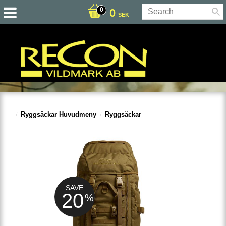
0
SEK
Ryggsäckar Huvudmeny
Ryggsäckar
SAVE
20
%