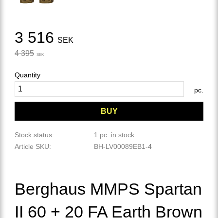
Reduced price:
3 516
SEK
Original price:
4 395
SEK
Quantity
pc.
BUY
Stock status
1 pc. in stock
Article SKU
BH-LV00089EB1-4
Berghaus MMPS Spartan
II 60 + 20 FA Earth Brown