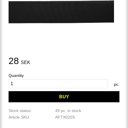
28
SEK
Quantity
pc.
BUY
Stock status
49 pc. in stock
Article SKU
AFTX020S