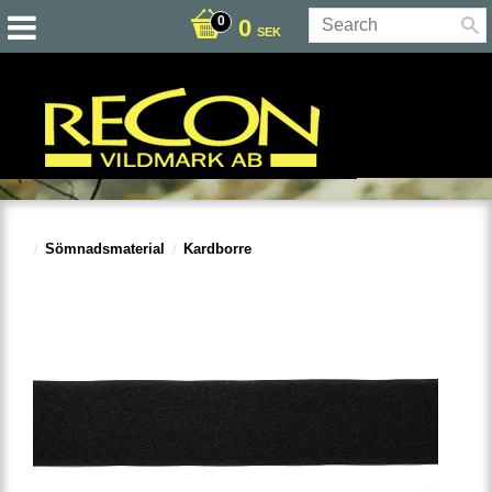
0
SEK
Sömnadsmaterial
Kardborre