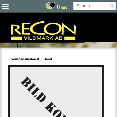
0
SEK
Sömnadsmaterial
Band