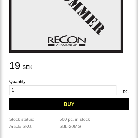
19
SEK
Quantity
pc.
BUY
Stock status
500 pc. in stock
Article SKU
SBL-20MG