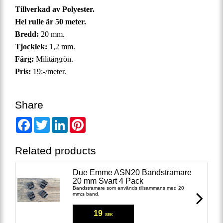
Tillverkad av Polyester.
Hel rulle är 50 meter.
Bredd:
20 mm.
Tjocklek:
1,2 mm.
Färg:
Militärgrön.
Pris:
19:-/meter.
Share
Facebook
Twitter
LinkedIn
Pinterest
Related products
Due Emme ASN20 Bandstramare
20 mm Svart 4 Pack
Bandstramare som används tillsammans med 20
mm:s band.
19
SEK