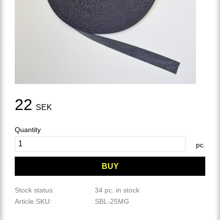
22
SEK
Quantity
pc.
BUY
Stock status
34 pc. in stock
Article SKU
SBL-25MG