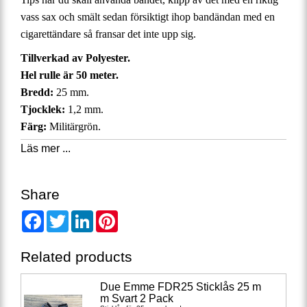
vass sax och smält sedan försiktigt ihop bandändan med en
cigarettändare så fransar det inte upp sig.
Tillverkad av Polyester.
Hel rulle är 50 meter.
Bredd:
25 mm.
Tjocklek:
1,2 mm.
Färg:
Militärgrön.
Pris:
22:-/meter.
Läs mer ...
Share
Facebook
Twitter
LinkedIn
Pinterest
Related products
Due Emme FDR25 Sticklås 25 m
m Svart 2 Pack