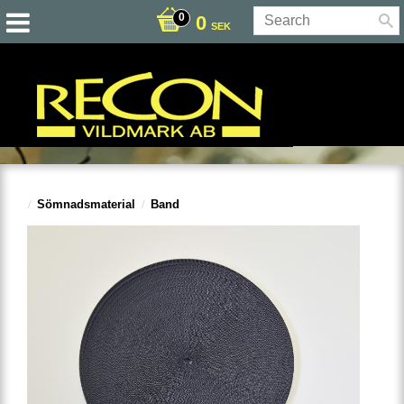
0
SEK
Sömnadsmaterial
Band