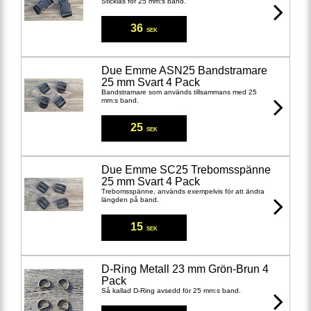
Sticklås för 25 mm:s band.
36
SEK
Due Emme ASN25 Bandstramare
25 mm Svart 4 Pack
Bandstramare som används tillsammans med 25
mm:s band.
25
SEK
Due Emme SC25 Trebomsspänne
25 mm Svart 4 Pack
Trebomsspänne, används exempelvis för att ändra
längden på band.
15
SEK
D-Ring Metall 23 mm Grön-Brun 4
Pack
Så kallad D-Ring avsedd för 25 mm:s band.