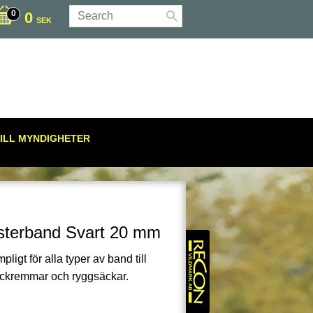
0
SEK
ILL MYNDIGHETER
sterband Svart 20 mm
pligt för alla typer av band till
packremmar och ryggsäckar.