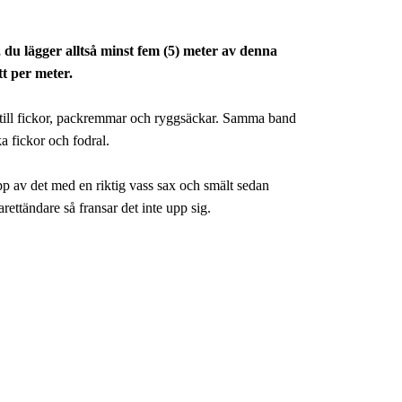
 du lägger alltså minst fem (5) meter av denna
tt per meter.
ll fickor,
packremmar och ryggsäckar.
Samma band
a fickor och fodral.
pp av det med en riktig vass sax och smält sedan
ettändare så fransar det inte upp sig.