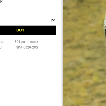
K
pc.
BUY
tus
301 pc. in stock
KU
INKA-6326-20S