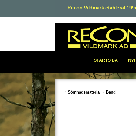
Recon Vildmark etablerat 199
STARTSIDA
NY
Sömnadsmaterial
Band