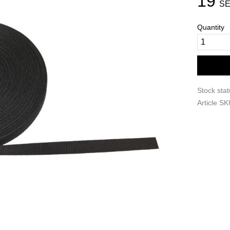
19
SE
Quantity
Stock sta
Article S