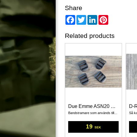
Share
Facebook
Twitter
LinkedIn
Pinterest
Related products
Due Emme ASN20 Bandstramare 20 mm Svart 4 Pack
Bandstramare som används tillsammans med 20 mm:s band.
19
SEK