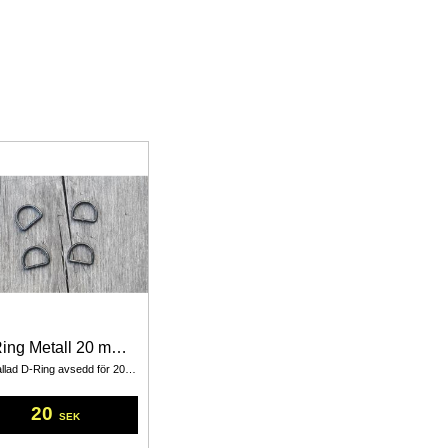
D-Ring Metall 20 mm Svart 4 Pack
Så kallad D-Ring avsedd för 20 mm:s band.
20
SEK