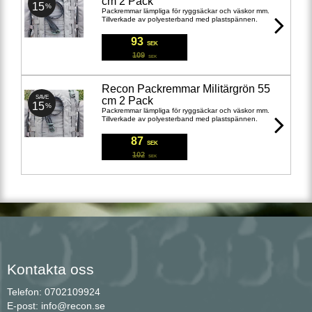
cm 2 Pack
15
%
Packremmar lämpliga för ryggsäckar och väskor mm.
Tillverkade av polyesterband med plastspännen.
93
SEK
109
SEK
Recon Packremmar Militärgrön 55
SAVE
cm 2 Pack
15
%
Packremmar lämpliga för ryggsäckar och väskor mm.
Tillverkade av polyesterband med plastspännen.
87
SEK
102
SEK
Kontakta oss
Telefon: 0702109924
E-post: info@recon.se