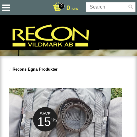
0
SEK
Recons Egna Produkter
SAVE
15
%