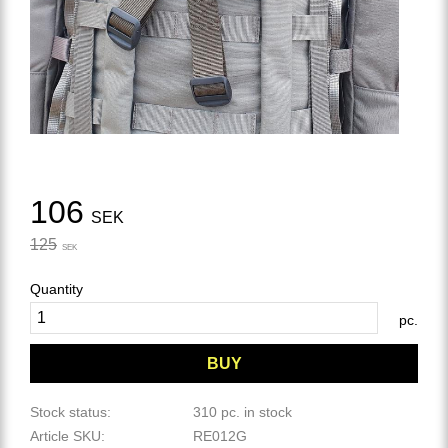
Reduced price:
106
SEK
Original price:
125
SEK
Quantity
pc.
BUY
Stock status
310 pc. in stock
Article SKU
RE012G