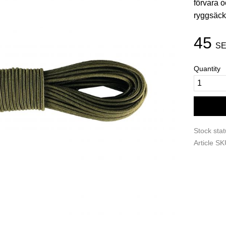
förvara o
ryggsäck
45
SE
Quantity
Stock sta
Article S