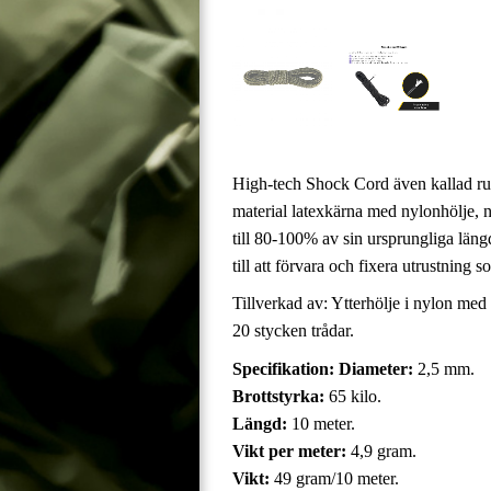
High-tech Shock Cord även kallad rund
material latexkärna med nylonhölje, n
till 80-100% av sin ursprungliga längd
till att förvara och fixera utrustning 
Tillverkad av: Ytterhölje i nylon med
20 stycken trådar.
Specifikation:
Diameter:
2,5 mm.
Brottstyrka:
65 kilo.
Längd:
10 meter.
Vikt per meter:
4,9 gram.
Vikt:
49 gram/10 meter.