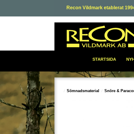
Recon Vildmark etablerat 199
STARTSIDA
NY
Sömnadsmaterial
Snöre & Paraco