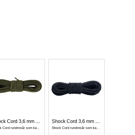
Shock Cord 3,6 mm Army Green 10 Meter
Shock Cord 3,6 mm Black 10 Meter
Shock Cord rundresår som kan används till det mesta, elasticiteten hjälper till att förvara och fixera utrustning som på din ryggsäck.
Shock Cord rundresår som kan används till det mesta, elasticiteten hjälper till att förvara och fixera utrustning som på din ryggsäck.