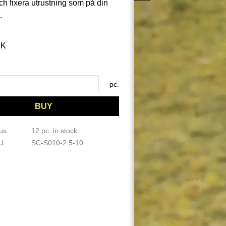
ch fixera utrustning som på din
.
K
pc.
BUY
tus
12 pc. in stock
KU
SC-S010-2.5-10