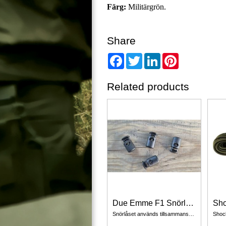
Färg:
Militärgrön.
Share
Facebook
Twitter
LinkedIn
Pinterest
Related products
Due Emme F1 Snörlås 4 Pack
Snörlåset används tillsammans med snöre 3-4 mm.