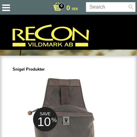
0
SEK
Snigel Produkter
SAVE
10
%