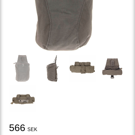
Reduced price:
566
SEK