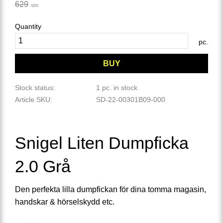
Original price:
629
SEK
Quantity
pc.
BUY
Stock status
1 pc. in stock
Article SKU
SD-22-00301B09-000
Snigel Liten Dumpficka
2.0 Grå
Den perfekta lilla dumpfickan för dina tomma magasin,
handskar & hörselskydd etc.