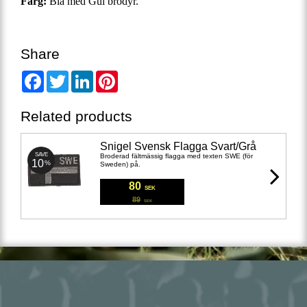
Färg:
Blå med Gul brodyr.
Share
Facebook
Twitter
LinkedIn
Pinterest
Related products
Snigel Svensk Flagga Svart/Grå
SAVE
Broderad fältmässig flagga med texten SWE (för
10
%
Sweden) på.
80
SEK
89
SEK