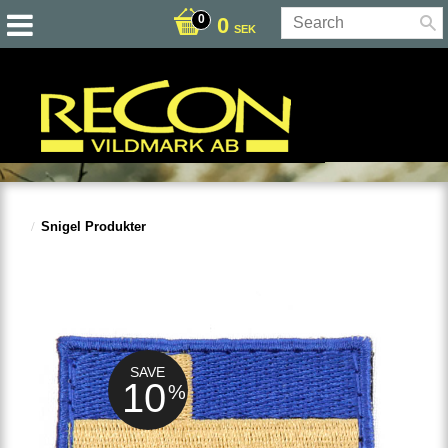
0
SEK
Snigel Produkter
SAVE
10
%