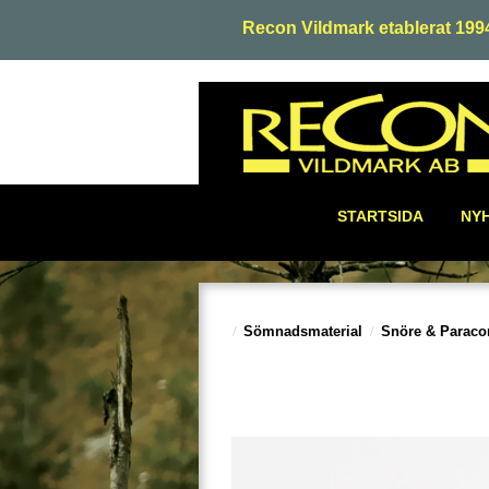
Recon Vildmark etablerat 199
STARTSIDA
NY
Sömnadsmaterial
Snöre & Paraco