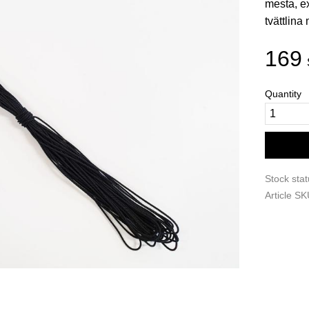
mesta, ex
tvättlina 
169
Quantity
Stock sta
Article S