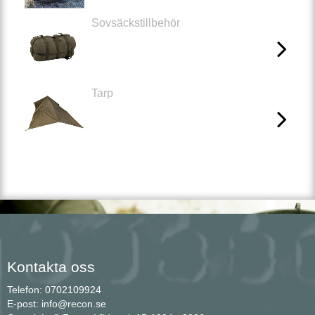
Sovsäckstillbehör
Tarp
Kontakta oss
Telefon: 0702109924
E-post: info@recon.se