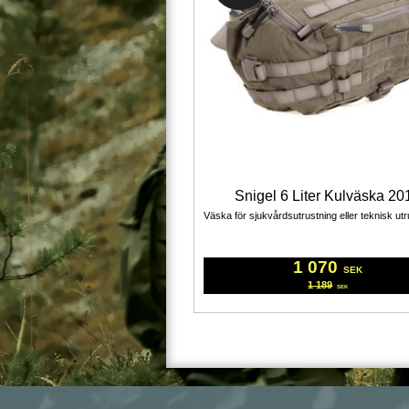
Snigel 6 Liter Kulväska 20
1 070
SEK
1 189
SEK