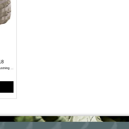
18
Väska för sjukvårdsutrustning eller teknisk utrustning som exempelvis fotoutrustning, ​sånt som den självständigt uppträdande gruppen behöver.