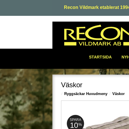
Recon Vildmark etablerat 199
STARTSIDA
NY
Väskor
Ryggsäckar Huvudmeny
Väskor
SPARA
10
%