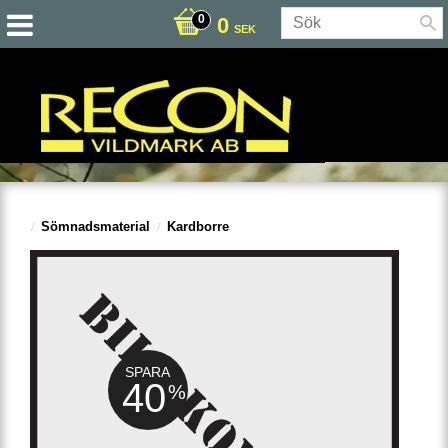
0
SEK
Sömnadsmaterial
Kardborre
SPARA
40
%