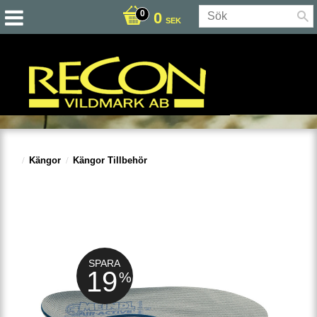
0
SEK
Kängor
Kängor Tillbehör
SPARA
19
%