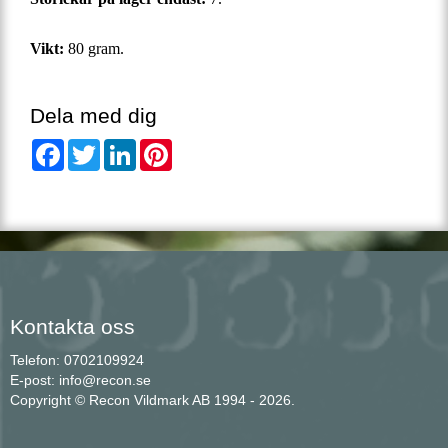
Vikt:
80 gram.
Dela med dig
Facebook
Twitter
LinkedIn
Pinterest
Kontakta oss
Telefon: 0702109924
E-post: info@recon.se
Copyright © Recon Vildmark AB 1994 - 2026.