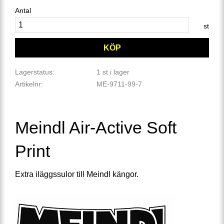
Antal
st
KÖP
Lagerstatus
1 st i lager
Artikelnr
ME-9711-99-7
Meindl Air-Active Soft
Print
Extra iläggssulor till Meindl kängor.