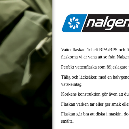
Vattenflaskan är helt BPA/BPS och ftal
flaskorna vi är vana att se från Nalge
Perfekt vattenflaska som följeslagare ut
Tålig och läcksäker, med en halvgenom
vätskeintag.
Korkens konstruktion gör även att du a
Flaskan varken tar eller ger smak eller
Flaskan går bra att diska i maskin, d
smälta.