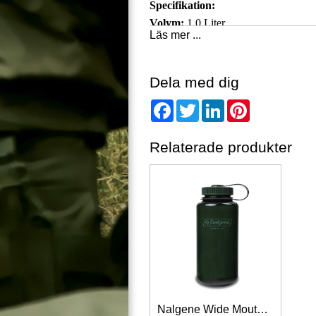
Specifikation:
Volym:
1,0 Liter.
Läs mer ...
Korkens diameter:
3,8 cm.
Höjd:
21 cm.
Bredd:
12,2 cm.
Dela med dig
Vikt:
133 gram.
Facebook
Twitter
LinkedIn
Pinterest
Färg:
Foliage.
Relaterade produkter
Nalgene Wide Mouth Bottle Sustain 1 L Jade