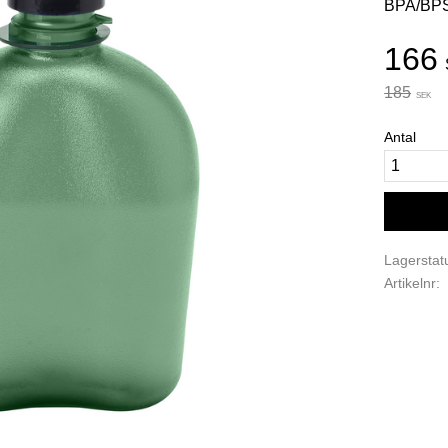
BPA/BPS o
Neds
166
Ordinarie
185
SEK
Antal
Lagerstat
Artikelnr