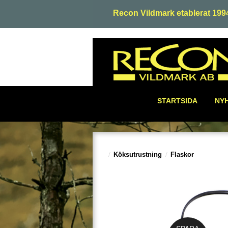
Recon Vildmark etablerat 199
STARTSIDA
NY
Köksutrustning
Flaskor