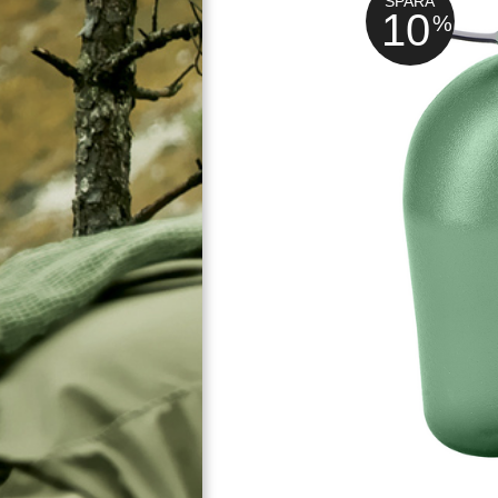
SPARA
10
%