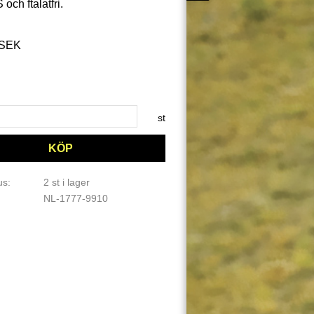
ch ftalatfri.
att pris:
SEK
 pris:
st
KÖP
us
2 st i lager
NL-1777-9910