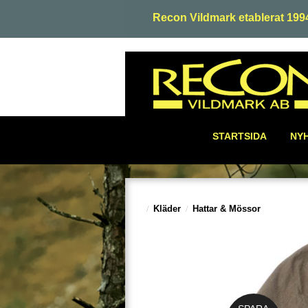
Recon Vildmark etablerat 199
STARTSIDA
NY
Kläder
Hattar & Mössor