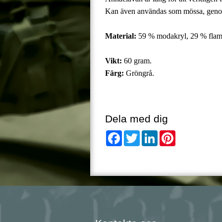
Kan även användas som mössa, genom 
Material:
59 % modakryl, 29 % flams
Vikt:
60 gram.
Färg:
Gröngrå.
Dela med dig
Facebook
Twitter
LinkedIn
Pinterest