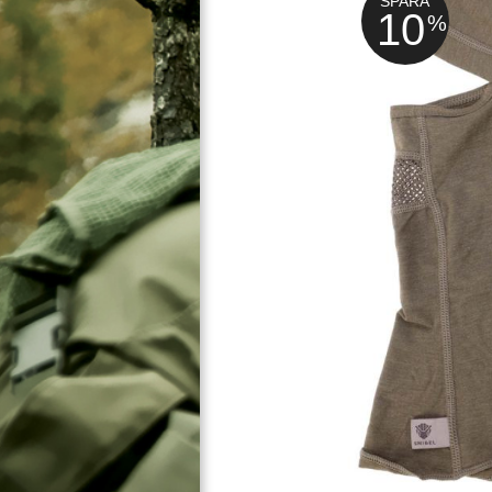
SPARA
10
%