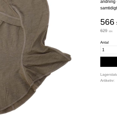
andning 
samtidigt
Neds
566
Ordinarie
629
SEK
Antal
Lagerstat
Artikelnr