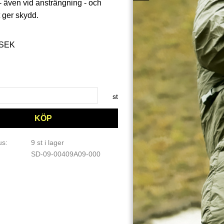
- även vid ansträngning - och
 ger skydd.
att pris:
SEK
 pris:
st
KÖP
us
9 st i lager
SD-09-00409A09-000