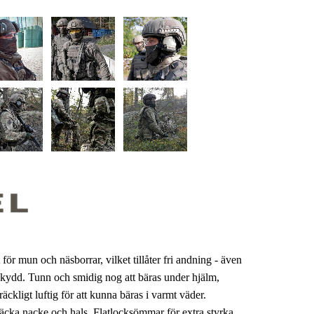
ör mun och näsborrar, vilket tillåter fri andning - även
 skydd. Tunn och smidig nog att bäras under hjälm,
äckligt luftig för att kunna bäras i varmt väder.
täcka nacke och hals. Flatlocksömmar för extra styrka.