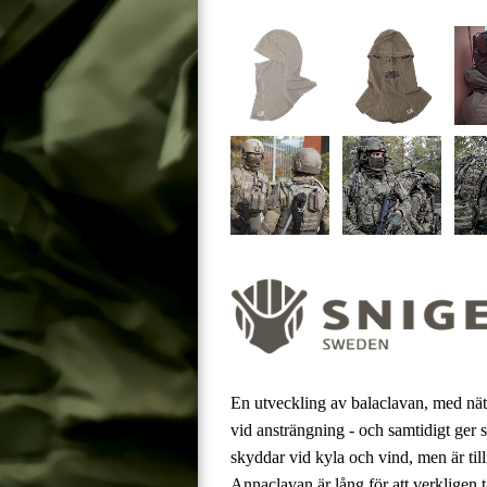
En utveckling av balaclavan, med nät f
vid ansträngning - och samtidigt ger
skyddar vid kyla och vind, men är tillr
Annaclavan är lång för att verkligen 