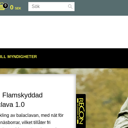
0
SEK
ILL MYNDIGHETER
l Flamskyddad
lava 1.0
kling av balaclavan, med nät för
sborrar, vilket tillåter fri