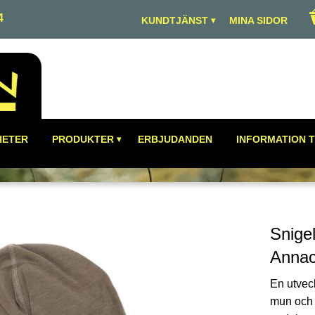
4
KUNDTJÄNST
MINA SIDOR
HETER
PRODUKTER
ERBJUDANDEN
INFORMATION T
Snige
Annac
En utvec
mun och nä